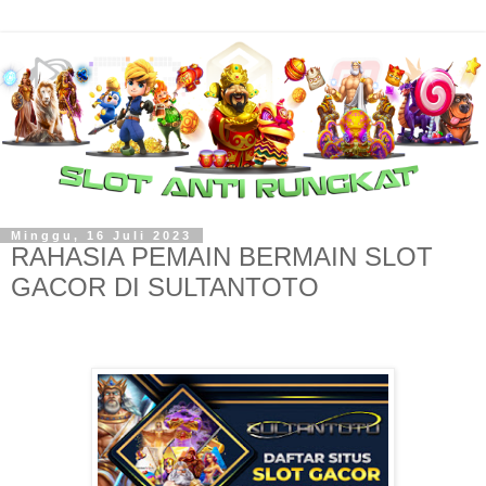
Minggu, 16 Juli 2023
RAHASIA PEMAIN BERMAIN SLOT
GACOR DI SULTANTOTO