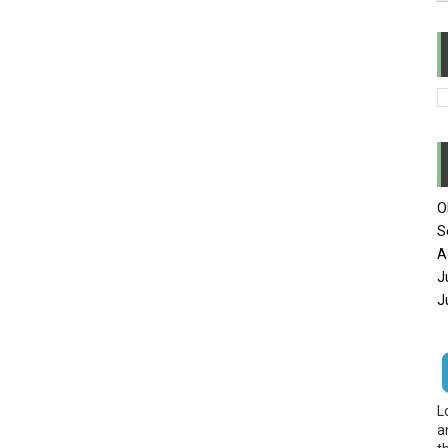
O
S
A
J
J
L
a