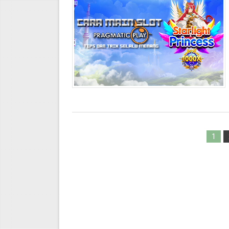
MENIKMATI SENSASI BERMA
BERMAIN SLOT ONLINE AGA
TIPS DAN TRIK AMPUH ME
PERBEDAAN ANTARA PERMA
KELEBIHAN DAN KEKURANG
1