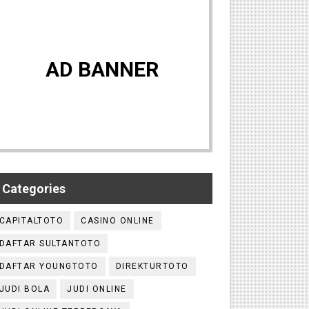
AD BANNER
Categories
CAPITALTOTO
CASINO ONLINE
DAFTAR SULTANTOTO
DAFTAR YOUNGTOTO
DIREKTURTOTO
JUDI BOLA
JUDI ONLINE