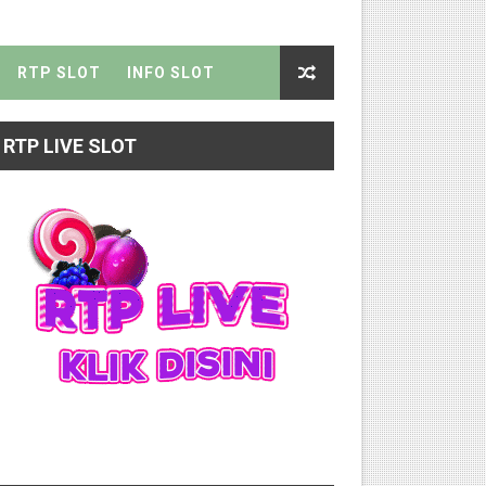
RTP SLOT
INFO SLOT
RTP LIVE SLOT