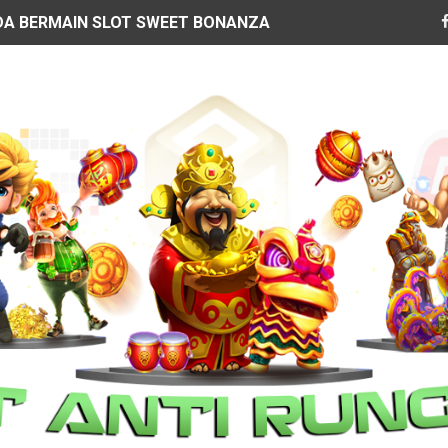
EDA BERMAIN SLOT SWEET BONANZA
 KEMENANGAN DI SLOT ONLINE
LAM PERMAINAN SLOT GACOR
IH PERMAINAN SLOT GACOR GAMPANG MENANG
T GACOR TINGKAT KEMENANGAN TINGGI
OT DEMO PRAGMATIC PLAY
CROGAMING DI SULTANTOTO
RUNGKAT 2023
KER ONLINE
ACOR HASIL MAXWIN