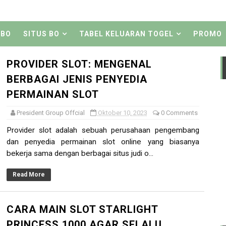
SLOT ONLINE
 BO
SITUS BO
TABEL KELUARAN TOGEL
PROMO
 SLOT GACOR DI SULTANTOTO
 PETIR MERAH GATES OF OLYMPUS
PROVIDER SLOT: MENGENAL
BERBAGAI JENIS PENYEDIA
LOT GACOR YOUNGTOTO
PERMAINAN SLOT
IU
President Group Offcial
Oktober 10, 2023
0 Comments
Provider slot adalah sebuah perusahaan pengembang
dan penyedia permainan slot online yang biasanya
 BERBAGAI JENIS PENYEDIA PERMAINAN SLOT
bekerja sama dengan berbagai situs judi o...
T PRINCESS 1000 AGAR SELALU MENANG
Read More
IA MEMPEROLEH KEMENANGAN DENGAN MUDAH
CARA MAIN SLOT STARLIGHT
EMUKAN KESERUAN DAN KEUNTUNGAN SAAT BERMAIN
PRINCESS 1000 AGAR SELALU