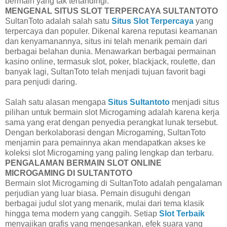
bermain yang tak tertandingi.
MENGENAL SITUS SLOT TERPERCAYA SULTANTOTO
SultanToto adalah salah satu
Situs Slot Terpercaya
yang
terpercaya dan populer. Dikenal karena reputasi keamanan
dan kenyamanannya, situs ini telah menarik pemain dari
berbagai belahan dunia. Menawarkan berbagai permainan
kasino online, termasuk slot, poker, blackjack, roulette, dan
banyak lagi, SultanToto telah menjadi tujuan favorit bagi
para penjudi daring.
Salah satu alasan mengapa
Situs Sultantoto
menjadi situs
pilihan untuk bermain slot Microgaming adalah karena kerja
sama yang erat dengan penyedia perangkat lunak tersebut.
Dengan berkolaborasi dengan Microgaming, SultanToto
menjamin para pemainnya akan mendapatkan akses ke
koleksi slot Microgaming yang paling lengkap dan terbaru.
PENGALAMAN BERMAIN SLOT ONLINE
MICROGAMING DI SULTANTOTO
Bermain slot Microgaming di SultanToto adalah pengalaman
perjudian yang luar biasa. Pemain disuguhi dengan
berbagai judul slot yang menarik, mulai dari tema klasik
hingga tema modern yang canggih. Setiap
Slot Terbaik
menyajikan grafis yang mengesankan, efek suara yang