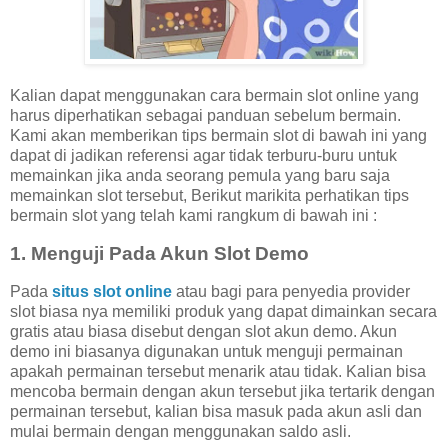
Kalian dapat menggunakan cara bermain slot online yang
harus diperhatikan sebagai panduan sebelum bermain.
Kami akan memberikan tips bermain slot di bawah ini yang
dapat di jadikan referensi agar tidak terburu-buru untuk
memainkan jika anda seorang pemula yang baru saja
memainkan slot tersebut, Berikut marikita perhatikan tips
bermain slot yang telah kami rangkum di bawah ini :
1. Menguji Pada Akun Slot Demo
Pada
situs slot online
atau bagi para penyedia provider
slot biasa nya memiliki produk yang dapat dimainkan secara
gratis atau biasa disebut dengan slot akun demo. Akun
demo ini biasanya digunakan untuk menguji permainan
apakah permainan tersebut menarik atau tidak. Kalian bisa
mencoba bermain dengan akun tersebut jika tertarik dengan
permainan tersebut, kalian bisa masuk pada akun asli dan
mulai bermain dengan menggunakan saldo asli.