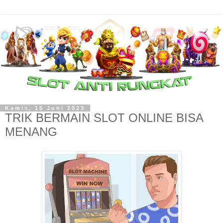
Kamis, 15 Juni 2023
TRIK BERMAIN SLOT ONLINE BISA
MENANG