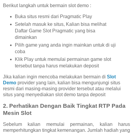
Berikut langkah untuk bermain slot demo :
Buka situs resmi dari Pragmatic Play
Setelah masuk ke situs, Kalian bisa melihat
Daftar Game Slot Pragmatic yang bisa
dimainkan
Pilih game yang anda ingin mainkan untuk di uji
coba
Klik Play untuk memulai permainan game slot
tersebut tanpa harus melakukan deposit
Jika kalian ingin mencoba melakukan bermain di
Slot
Demo
provider yang lain, kalian bisa mengunjungi situs
resmi dari masing-masing provider tersebut atau melalui
situs yang menyediakan slot demo tanpa deposit
2. Perhatikan Dengan Baik Tingkat RTP Pada
Mesin Slot
Sebelum kalian memulai permainan, kalian harus
memperhitungkan tingkat kemenangan. Jumlah hadiah yang